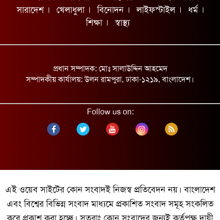
চরম দুঃসংবাদ দিলেন ব্রাজিলিয়ান কিংবদন্তি
সারাদেশ
খেলাধুলা
বিনোদন
লাইফস্টাইল
ধর্ম
শিক্ষা
স্বাস্থ্য
যুক্তরাষ্ট্র সন্ত্রাসী গোষ্ঠীর মতো আচরণ করছে:
ইরান
অটোরিকশা-ভটভটির সংঘর্ষে ২ নারী নিহত
প্রধান সম্পাদক: মোঃ সালাউদ্দিন আহমেদ
শ্রমমন্ত্রীর সঙ্গে আইএলও মহাপরিচালকের বৈঠক
সম্পাদকীয় কার্যালয়: উলন রামপুরা, ঢাকা-১২১৯, বাংলাদেশ।
গাজায় স্পেনের পক্ষে উল্লাস!
Follow us on:
ডেপুটি স্পিকারের সঙ্গে ইউএনডিপির
প্রতিনিধিদলের সাক্ষাৎ
এই ওয়েব সাইটের কোন সংবাদই নিজস্ব প্রতিবেদন নয়। বাংলাদেশ
কুয়েতে মার্কিন ঘাঁটিতে নতুন করে ইরানের ড্রোন
এবং বিশ্বের বিভিন্ন সংবাদ মাধ্যমে প্রকাশিত সংবাদ সমূহ সংকলিত
হামলা
করে প্রকাশ করা হচ্ছে। সুতরাং কোন সংবাদের জন্যই কর্তৃপক্ষ দায়ী