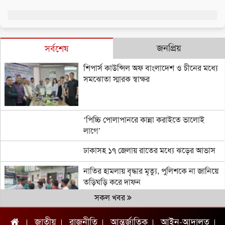
জনপ্রিয়
সর্বশেষ
শিপার্স কাউন্সিল অফ বাংলাদেশ ও চীনের মধ্যে
সমঝোতা স্মারক স্বাক্ষর
‘পিচ্চি পোলাপানরে কান্না করাইতে ভালোই
লাগে’
ঢাকাসহ ১৭ জেলায় রাতের মধ্যে ঝড়ের আভাস
নাতির হামলায় বৃদ্ধার মৃত্যু, পুলিশকে না জানিয়ে
তড়িঘড়ি করে দাফন
সকল খবর
জাতীয়
রাজনীতি
আন্তর্জাতিক
আইন-আদালত
চ্যাম্পিয়ন দলের নাম জানিয়ে আর্জেন্টাইনদের