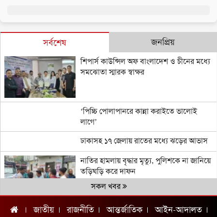
জনপ্রিয়
সর্বশেষ
শিপার্স কাউন্সিল অফ বাংলাদেশ ও চীনের মধ্যে
সমঝোতা স্মারক স্বাক্ষর
‘পিচ্চি পোলাপানরে কান্না করাইতে ভালোই
লাগে’
ঢাকাসহ ১৭ জেলায় রাতের মধ্যে ঝড়ের আভাস
নাতির হামলায় বৃদ্ধার মৃত্যু, পুলিশকে না জানিয়ে
তড়িঘড়ি করে দাফন
সকল খবর
জাতীয়
রাজনীতি
আন্তর্জাতিক
আইন-আদালত
চ্যাম্পিয়ন দলের নাম জানিয়ে আর্জেন্টাইনদের