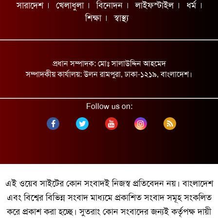
চরম দুঃসংবাদ দিলেন ব্রাজিলিয়ান কিংবদন্তি
সারাদেশ
খেলাধুলা
বিনোদন
লাইফস্টাইল
ধর্ম
শিক্ষা
স্বাস্থ্য
যুক্তরাষ্ট্র সন্ত্রাসী গোষ্ঠীর মতো আচরণ করছে:
ইরান
অটোরিকশা-ভটভটির সংঘর্ষে ২ নারী নিহত
প্রধান সম্পাদক: মোঃ সালাউদ্দিন আহমেদ
শ্রমমন্ত্রীর সঙ্গে আইএলও মহাপরিচালকের বৈঠক
সম্পাদকীয় কার্যালয়: উলন রামপুরা, ঢাকা-১২১৯, বাংলাদেশ।
গাজায় স্পেনের পক্ষে উল্লাস!
Follow us on:
ডেপুটি স্পিকারের সঙ্গে ইউএনডিপির
প্রতিনিধিদলের সাক্ষাৎ
এই ওয়েব সাইটের কোন সংবাদই নিজস্ব প্রতিবেদন নয়। বাংলাদেশ
কুয়েতে মার্কিন ঘাঁটিতে নতুন করে ইরানের ড্রোন
এবং বিশ্বের বিভিন্ন সংবাদ মাধ্যমে প্রকাশিত সংবাদ সমূহ সংকলিত
হামলা
করে প্রকাশ করা হচ্ছে। সুতরাং কোন সংবাদের জন্যই কর্তৃপক্ষ দায়ী