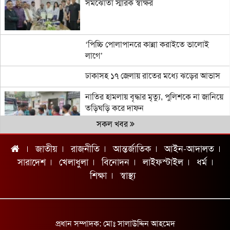
সমঝোতা স্মারক স্বাক্ষর
‘পিচ্চি পোলাপানরে কান্না করাইতে ভালোই
লাগে’
ঢাকাসহ ১৭ জেলায় রাতের মধ্যে ঝড়ের আভাস
নাতির হামলায় বৃদ্ধার মৃত্যু, পুলিশকে না জানিয়ে
তড়িঘড়ি করে দাফন
সকল খবর
জাতীয়
রাজনীতি
আন্তর্জাতিক
আইন-আদালত
চ্যাম্পিয়ন দলের নাম জানিয়ে আর্জেন্টাইনদের
চরম দুঃসংবাদ দিলেন ব্রাজিলিয়ান কিংবদন্তি
সারাদেশ
খেলাধুলা
বিনোদন
লাইফস্টাইল
ধর্ম
শিক্ষা
স্বাস্থ্য
যুক্তরাষ্ট্র সন্ত্রাসী গোষ্ঠীর মতো আচরণ করছে:
ইরান
অটোরিকশা-ভটভটির সংঘর্ষে ২ নারী নিহত
প্রধান সম্পাদক: মোঃ সালাউদ্দিন আহমেদ