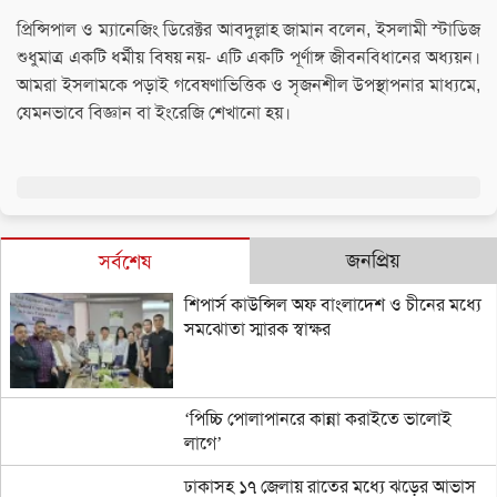
প্রিন্সিপাল ও ম্যানেজিং ডিরেক্টর আবদুল্লাহ জামান বলেন, ইসলামী স্টাডিজ
শুধুমাত্র একটি ধর্মীয় বিষয় নয়- এটি একটি পূর্ণাঙ্গ জীবনবিধানের অধ্যয়ন।
আমরা ইসলামকে পড়াই গবেষণাভিত্তিক ও সৃজনশীল উপস্থাপনার মাধ্যমে,
যেমনভাবে বিজ্ঞান বা ইংরেজি শেখানো হয়।
জনপ্রিয়
সর্বশেষ
শিপার্স কাউন্সিল অফ বাংলাদেশ ও চীনের মধ্যে
সমঝোতা স্মারক স্বাক্ষর
‘পিচ্চি পোলাপানরে কান্না করাইতে ভালোই
লাগে’
ঢাকাসহ ১৭ জেলায় রাতের মধ্যে ঝড়ের আভাস