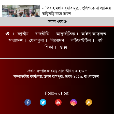
নাতির হামলায় বৃদ্ধার মৃত্যু, পুলিশকে না জানিয়ে
তড়িঘড়ি করে দাফন
সকল খবর
জাতীয়
রাজনীতি
আন্তর্জাতিক
আইন-আদালত
চ্যাম্পিয়ন দলের নাম জানিয়ে আর্জেন্টাইনদের
চরম দুঃসংবাদ দিলেন ব্রাজিলিয়ান কিংবদন্তি
সারাদেশ
খেলাধুলা
বিনোদন
লাইফস্টাইল
ধর্ম
শিক্ষা
স্বাস্থ্য
যুক্তরাষ্ট্র সন্ত্রাসী গোষ্ঠীর মতো আচরণ করছে:
ইরান
অটোরিকশা-ভটভটির সংঘর্ষে ২ নারী নিহত
প্রধান সম্পাদক: মোঃ সালাউদ্দিন আহমেদ
শ্রমমন্ত্রীর সঙ্গে আইএলও মহাপরিচালকের বৈঠক
সম্পাদকীয় কার্যালয়: উলন রামপুরা, ঢাকা-১২১৯, বাংলাদেশ।
গাজায় স্পেনের পক্ষে উল্লাস!
Follow us on:
ডেপুটি স্পিকারের সঙ্গে ইউএনডিপির