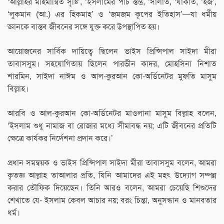
‘আল্লাহর মহিমান্বিত সৃষ্টি’, ‘ইসলামের পাঁচ স্তম্ভ, ‘সালাত, ‘যাকাত, ‘হজ’,
‘লুকমান (আ.) এর হিকমাহ’ ও ‘জমজম কূপের ইতিহাস’—যা ধর্মীয়
জ্ঞানকে বাস্তব জীবনের সঙ্গে যুক্ত করে উপস্থাপিত হয়।
আয়োজনের সার্বিক দায়িত্বে ছিলেন ভাইস প্রিন্সিপাল সাইদা মীরা
তাবাসসুম। সহযোগিতায় ছিলেন পারভীন কাদর, মোহসিনা নিশাত
শারমিন, সাইদা নাঈম ও আল-কুরআন কো-অর্ডিনেটর মুফতি মাসুম
বিল্লাহ।
আরবি ও আল-কুরআন কো-অর্ডিনেটর মাওলানা মাসুম বিল্লাহ বলেন,
‘ইসলাম শুধু নামাজ বা রোজার মধ্যে সীমাবদ্ধ নয়; এটি জীবনের প্রতিটি
ক্ষেত্রে কার্যকর নির্দেশনা প্রদান করে।’
প্রধান সমন্বয়ক ও ভাইস প্রিন্সিপাল সাইদা মীরা তাবাসসুম বলেন, আমরা
কৃতজ্ঞ আল্লাহ তাআলার প্রতি, যিনি আমাদের এই মহৎ উদ্যোগ সম্পন্ন
করার তৌফিক দিয়েছেন। তিনি আরও বলেন, আমরা চেয়েছি শিশুদের
শেখাতে যে- ইসলাম কেবল আচার নয়; বরং চিন্তা, অনুসন্ধান ও মানবতার
ধর্ম।