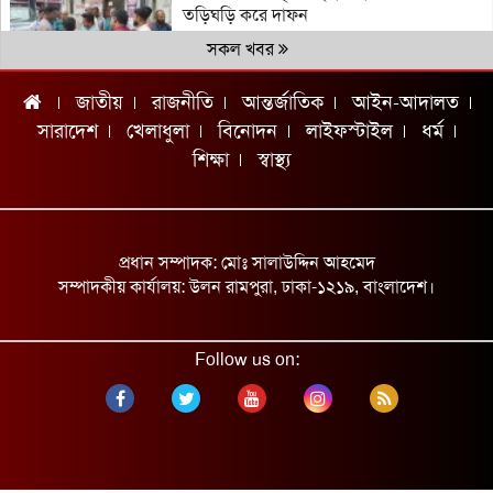
তড়িঘড়ি করে দাফন
সকল খবর
জাতীয়
রাজনীতি
আন্তর্জাতিক
আইন-আদালত
চ্যাম্পিয়ন দলের নাম জানিয়ে আর্জেন্টাইনদের
চরম দুঃসংবাদ দিলেন ব্রাজিলিয়ান কিংবদন্তি
সারাদেশ
খেলাধুলা
বিনোদন
লাইফস্টাইল
ধর্ম
শিক্ষা
স্বাস্থ্য
যুক্তরাষ্ট্র সন্ত্রাসী গোষ্ঠীর মতো আচরণ করছে:
ইরান
অটোরিকশা-ভটভটির সংঘর্ষে ২ নারী নিহত
প্রধান সম্পাদক: মোঃ সালাউদ্দিন আহমেদ
শ্রমমন্ত্রীর সঙ্গে আইএলও মহাপরিচালকের বৈঠক
সম্পাদকীয় কার্যালয়: উলন রামপুরা, ঢাকা-১২১৯, বাংলাদেশ।
গাজায় স্পেনের পক্ষে উল্লাস!
Follow us on:
ডেপুটি স্পিকারের সঙ্গে ইউএনডিপির
প্রতিনিধিদলের সাক্ষাৎ