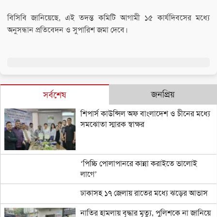
বিসিবি জানিয়েছে, এই তদন্ত কমিটি আগামী ১৫ কার্যদিবসের মধ্যে
অনুসন্ধান প্রতিবেদন ও সুপারিশ জমা দেবে।
জনপ্রিয়
সর্বশেষ
শিপার্স কাউন্সিল অফ বাংলাদেশ ও চীনের মধ্যে
সমঝোতা স্মারক স্বাক্ষর
‘পিচ্চি পোলাপানরে কান্না করাইতে ভালোই
লাগে’
ঢাকাসহ ১৭ জেলায় রাতের মধ্যে ঝড়ের আভাস
নাতির হামলায় বৃদ্ধার মৃত্যু, পুলিশকে না জানিয়ে