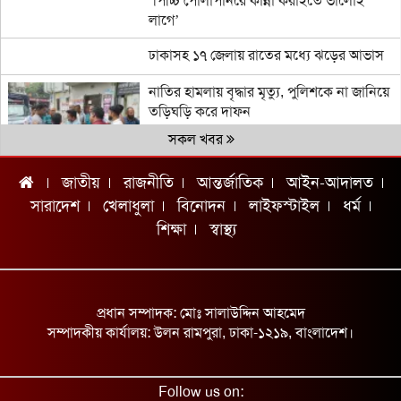
‘পিচ্চি পোলাপানরে কান্না করাইতে ভালোই
লাগে’
ঢাকাসহ ১৭ জেলায় রাতের মধ্যে ঝড়ের আভাস
নাতির হামলায় বৃদ্ধার মৃত্যু, পুলিশকে না জানিয়ে
তড়িঘড়ি করে দাফন
সকল খবর
জাতীয়
রাজনীতি
আন্তর্জাতিক
আইন-আদালত
চ্যাম্পিয়ন দলের নাম জানিয়ে আর্জেন্টাইনদের
চরম দুঃসংবাদ দিলেন ব্রাজিলিয়ান কিংবদন্তি
সারাদেশ
খেলাধুলা
বিনোদন
লাইফস্টাইল
ধর্ম
শিক্ষা
স্বাস্থ্য
যুক্তরাষ্ট্র সন্ত্রাসী গোষ্ঠীর মতো আচরণ করছে:
ইরান
অটোরিকশা-ভটভটির সংঘর্ষে ২ নারী নিহত
প্রধান সম্পাদক: মোঃ সালাউদ্দিন আহমেদ
শ্রমমন্ত্রীর সঙ্গে আইএলও মহাপরিচালকের বৈঠক
সম্পাদকীয় কার্যালয়: উলন রামপুরা, ঢাকা-১২১৯, বাংলাদেশ।
গাজায় স্পেনের পক্ষে উল্লাস!
Follow us on: