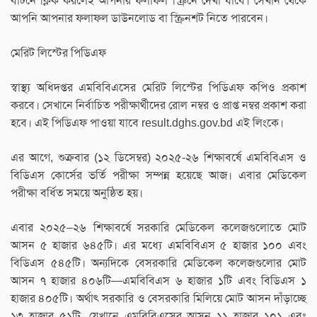
বাটনে ক্লিক করলেই আপনার ফলাফল স্ক্রিনে দেখা যাবে। সেখান থেকে
আপনি আপনার ফলাফল ডাউনলোড বা স্ক্রিনশট নিতে পারবেন।
মেরিট লিস্টের পিডিএফ
স্বাস্থ্য অধিদপ্তর এমবিবিএসের মেরিট লিস্টের পিডিএফ কপিও প্রকাশ
করবে। সেখানে নির্বাচিত পরীক্ষার্থীদের রোল নম্বর ও প্রাপ্ত নম্বর প্রকাশ করা
হবে। এই পিডিএফ পাওয়া যাবে result.dghs.gov.bd এই লিংকে।
এর আগে, শুক্রবার (১২ ডিসেম্বর) ২০২৫-২৬ শিক্ষাবর্ষে এমবিবিএস ও
বিডিএস কোর্সের ভর্তি পরীক্ষা সম্পন্ন হয়েছে আজ। এবার মেডিকেল
পরীক্ষা বর্ধিত সময়ে অনুষ্ঠিত হয়।
এবার ২০২৫–২৬ শিক্ষাবর্ষে সরকারি মেডিকেল কলেজগুলোতে মোট
আসন ৫ হাজার ৬৪৫টি। এর মধ্যে এমবিবিএস ৫ হাজার ১০০ এবং
বিডিএস ৫৪৫টি। অন্যদিকে বেসরকারি মেডিকেল কলেজগুলোর মোট
আসন ৭ হাজার ৪০৬টি—এমবিবিএস ৬ হাজার ১টি এবং বিডিএস ১
হাজার ৪০৫টি। অর্থাৎ সরকারি ও বেসরকারি মিলিয়ে মোট আসন দাঁড়াচ্ছে
১৩ হাজার ৫১টি, যেখানে এমবিবিএসের আসন ১১ হাজার ১০১ এবং