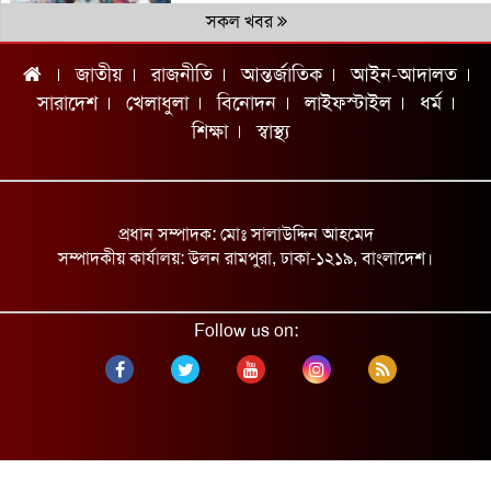
সকল খবর
জাতীয়
রাজনীতি
আন্তর্জাতিক
আইন-আদালত
চ্যাম্পিয়ন দলের নাম জানিয়ে আর্জেন্টাইনদের
চরম দুঃসংবাদ দিলেন ব্রাজিলিয়ান কিংবদন্তি
সারাদেশ
খেলাধুলা
বিনোদন
লাইফস্টাইল
ধর্ম
শিক্ষা
স্বাস্থ্য
যুক্তরাষ্ট্র সন্ত্রাসী গোষ্ঠীর মতো আচরণ করছে:
ইরান
অটোরিকশা-ভটভটির সংঘর্ষে ২ নারী নিহত
প্রধান সম্পাদক: মোঃ সালাউদ্দিন আহমেদ
শ্রমমন্ত্রীর সঙ্গে আইএলও মহাপরিচালকের বৈঠক
সম্পাদকীয় কার্যালয়: উলন রামপুরা, ঢাকা-১২১৯, বাংলাদেশ।
গাজায় স্পেনের পক্ষে উল্লাস!
Follow us on:
ডেপুটি স্পিকারের সঙ্গে ইউএনডিপির
প্রতিনিধিদলের সাক্ষাৎ