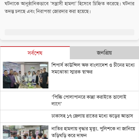
ঘটনাকে আনুষ্ঠানিকভাবে ‘সন্ত্রাসী হামলা’ হিসেবে চিহ্নিত করেছে। ঘটনার
তদন্ত চলছে এবং নিরাপত্তা জোরদার করা হয়েছে।
জনপ্রিয়
সর্বশেষ
শিপার্স কাউন্সিল অফ বাংলাদেশ ও চীনের মধ্যে
সমঝোতা স্মারক স্বাক্ষর
‘পিচ্চি পোলাপানরে কান্না করাইতে ভালোই
লাগে’
ঢাকাসহ ১৭ জেলায় রাতের মধ্যে ঝড়ের আভাস
নাতির হামলায় বৃদ্ধার মৃত্যু, পুলিশকে না জানিয়ে
তড়িঘড়ি করে দাফন