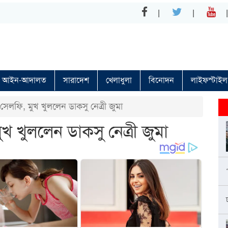
আইন-আদালত
সারাদেশ
খেলাধুলা
বিনোদন
লাইফস্টাইল
 সেলফি, মুখ খুললেন ডাকসু নেত্রী জুমা
ুখ খুললেন ডাকসু নেত্রী জুমা