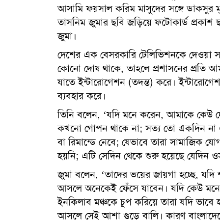
আসামি ফয়সাল করিম মাসুদের সঙ্গে ডাকসুর মুক
তাসনিম জুমার ছবি জড়িয়ে ফটোকার্ড প্রকাশ
জুমা।
দেশের এক বেসরকারি টেলিভিশনকে দেওয়া সা
কোনো দোষ থাকে, তাহলে প্রশাসনের প্রতি আ
যাতে ইন্টারোগেশন (তদন্ত) করে। ইন্টারোগে
ব্যবহার করে।
তিনি বলেন, ‘যদি মনে করেন, আমাকে কেউ দো
কখনো গোপন থাকে না; সত্য তো একদিন না 
বা রিমান্ডে নেবে; যেভাবে তারা সামাজিক 
হয়নি; এটি সেদিন থেকে শুরু হয়েছে যেদিন ও
জুমা বলেন, ‘তাদের ভয়ের জায়গা হচ্ছে, যদি 
আসলে অনেকেই ফেঁসে যাবেন। যদি কেউ মনে
ইনকিলাব মঞ্চকে চুপ করিয়ে তারা যদি ভাবে হ
আসলে সেই আশা গুড়ে বালি। কারণ বাংলাদে